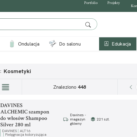
Portfolio
Projekty
Kon
Ondulacja
Do salonu
Edukacja
Kosmetyki
:
Znaleziono
448
DAVINES
ALCHEMIC szampon
Davines -
do włosów Shampoo
221 szt.
magazyn
Silver 280 ml
główny
DAVINES
ALT16
Pielęgnacja koloryzująca