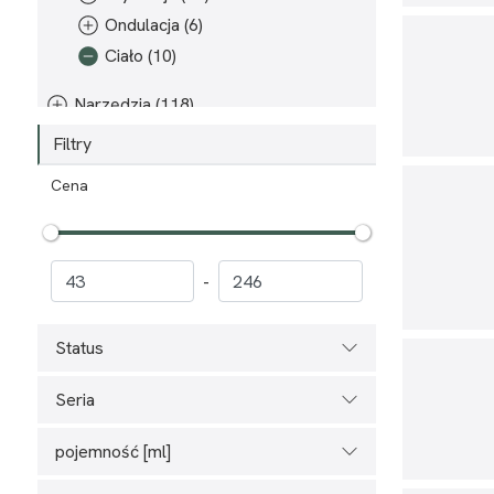
Ondulacja (6)
Ciało (10)
Narzędzia (118)
Sprzęt elektryczny (97)
Filtry
Cena
-
Status
Seria
pojemność [ml]