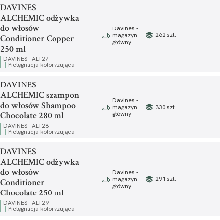
DAVINES
ALCHEMIC odżywka
do włosów
Davines -
262 szt.
magazyn
Conditioner Copper
główny
250 ml
DAVINES
ALT27
Pielęgnacja koloryzująca
DAVINES
ALCHEMIC szampon
Davines -
do włosów Shampoo
330 szt.
magazyn
Chocolate 280 ml
główny
DAVINES
ALT28
Pielęgnacja koloryzująca
DAVINES
ALCHEMIC odżywka
do włosów
Davines -
291 szt.
magazyn
Conditioner
główny
Chocolate 250 ml
DAVINES
ALT29
Pielęgnacja koloryzująca