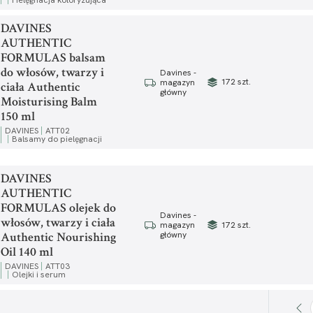
Pielęgnacja koloryzująca
DAVINES
AUTHENTIC
FORMULAS balsam
do włosów, twarzy i
Davines -
172 szt.
magazyn
ciała Authentic
główny
Moisturising Balm
150 ml
DAVINES
ATT02
Balsamy do pielęgnacji
DAVINES
AUTHENTIC
FORMULAS olejek do
Davines -
włosów, twarzy i ciała
172 szt.
magazyn
Authentic Nourishing
główny
Oil 140 ml
DAVINES
ATT03
Olejki i serum